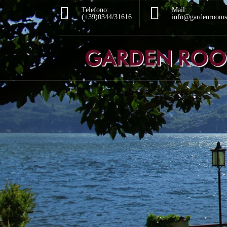
Telefono:
Mail:
(+39)0344/31616
info@gardenrooms