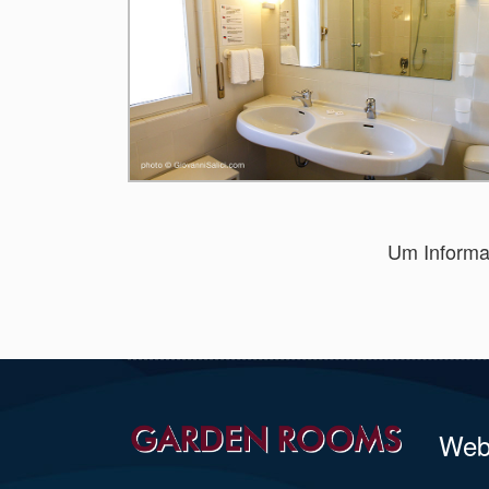
Um Informat
We