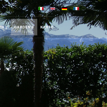
|
|
|
EN 2
GARDEN 3
KARTE