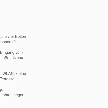
lle vier Betten
ersonen (2
n Eingang vom
 Straßenniveau
es WLAN, kleine
Terrasse mit
ge.
-2 Jahren gegen