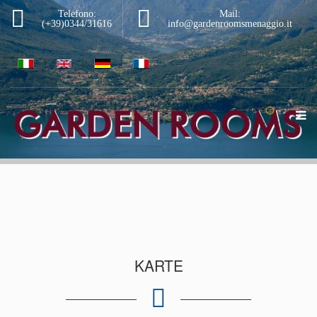
Telefono:
Mail:
(+39)0344/31616
info@gardenroomsmenaggio.it
|
|
|
KARTE